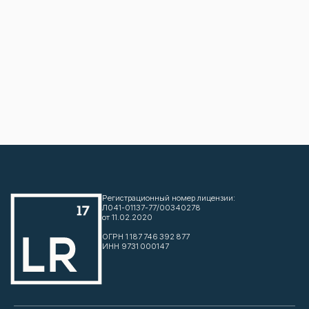
Политика конфиденциальности
Согласие на обработку персональных данных
Правовая информация
Карта сайта
Копирайт © 2025
Центр восстановления LabRehab