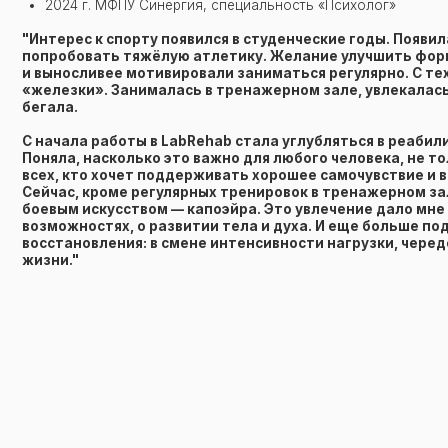
попробовать тяжёлую атлетику. Желание улучшить форму, ста
и выносливее мотивировали заниматься регулярно. С тех пор о
«железки». Занималась в тренажерном зале, увлекалась кросс
бегала.
С начала работы в LabRehab стала углубляться в реабилитацию
Поняла, насколько это важно для любого человека, не только сп
всех, кто хочет поддерживать хорошее самочувствие и высокий
Сейчас, кроме регулярных тренировок в тренажерном зале, за
боевым искусством — капоэйра. Это увлечение дало мне новые 
возможностях, о развитии тела и духа. И еще больше подсвечи
восстановления: в смене интенсивности нагрузки, череде рабоч
жизни."
ЗАПИСАТЬСЯ