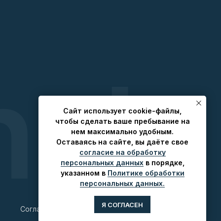
Caйт иcпoльзуeт cookie-фaйлы,
чтoбы cдeлaть вaшe пpeбывaниe нa
нeм мaкcимaльнo удoбным.
Ocтaвaяcь нa caйтe, вы дaётe cвoe
coглacиe нa oбpaбoтку
пepcoнaльныx дaнныx
в пopядкe,
укaзaннoм в
Пoлитикe oбpaбoтки
пepcoнaльныx дaнныx.
Карта сайта
Я СОГЛАСЕН
Согласие на обработку персональных данных